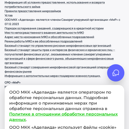
Информация об условиях предоставления, использования и возврата
потребительского займа
Правила предоставления микрозаймов
Устав
ООО МКК «Аделаида» является членом Саморегулируемой организации «МиР» с
07.12.2023
Порядок оспаривания сведений, содержащихся в кредитной истории
Место непосредственного ведения деятельности МФО
Адрес места нахождения МФО и обособленных подразделений
Режим работы МФО и ее обособленных подразделений
Базовый стандарт по управлению рисками микрофинансовых организаций
Базовый стандарт защиты прав и интересов физических и юридических лиц —
получателей финансовых услуг, оказываемых членами саморегулируемых
организаций в сфере финансового рынка, объединяющих микрофинансовые
организации
Базовый стандарт совершения микрофинансовой организацией операций на
финансовом рынке
Информация о дополнительных мерах поддержки военнослужащих.
СРО «МиР»
https://npmir.ru/
107078, г. Москва Орликов переулок, д.5, стр.1, этаж 2, пом.11
ООО МКК «Аделаида» является оператором по
обработке персональных данных. Подробная
Банк России
https://www.cbr.ru/
информация о принимаемых мерах при
Интернет-приемная Банка России
обработке персональных данных отражена в
https://www.cbr.ru/Reception/
Политике в отношении обработки персональных
Реестры субъектов рынка микрофинансирования
данных
.
https://www.cbr.ru/microfinance/registry/
Потребитель финансовых услуг вправе направить обращение финансовому
ООО МКК «Аделаида» использует файлы «cookie»