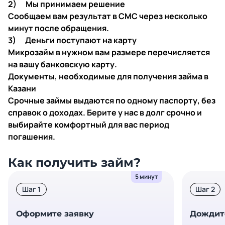
2) Мы принимаем решение
Сообщаем вам результат в СМС через несколько
минут после обращения.
3) Деньги поступают на карту
Микрозайм в нужном вам размере перечисляется
на вашу банковскую карту.
Документы, необходимые для получения займа в
Казани
Срочные займы выдаются по одному паспорту, без
справок о доходах. Берите у нас в долг срочно и
выбирайте комфортный для вас период
погашения.
Как получить займ?
5 минут
Шаг 1
Шаг 2
Оформите заявку
Дождит