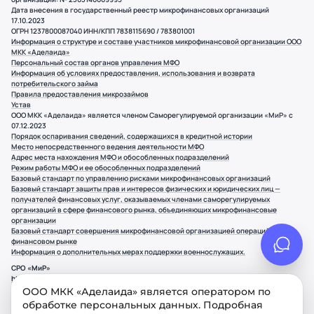
Дата внесения в государственный реестр микрофинансовых организаций
17.10.2023
ОГРН 1237800087040 ИНН/КПП 7838115690 / 783801001
Информация о структуре и составе участников микрофинансовой организации ООО
МКК «Аделаида»
Персональный состав органов управления МФО
Информация об условиях предоставления, использования и возврата
потребительского займа
Правила предоставления микрозаймов
Устав
ООО МКК «Аделаида» является членом Саморегулируемой организации «МиР» с
07.12.2023
Порядок оспаривания сведений, содержащихся в кредитной истории
Место непосредственного ведения деятельности МФО
Адрес места нахождения МФО и обособленных подразделений
Режим работы МФО и ее обособленных подразделений
Базовый стандарт по управлению рисками микрофинансовых организаций
Базовый стандарт защиты прав и интересов физических и юридических лиц —
получателей финансовых услуг, оказываемых членами саморегулируемых
организаций в сфере финансового рынка, объединяющих микрофинансовые
организации
Базовый стандарт совершения микрофинансовой организацией операций на
финансовом рынке
Информация о дополнительных мерах поддержки военнослужащих.
СРО «МиР»
https://npmir.ru/
107078, г. Москва Орликов переулок, д.5, стр.1, этаж 2, пом.11
ООО МКК «Аделаида» является оператором по
обработке персональных данных. Подробная
Банк России