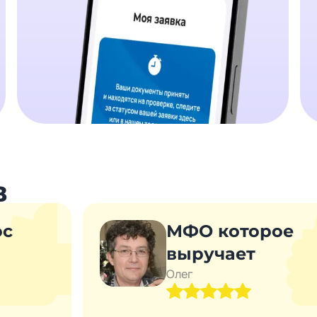
в
ос
МФО которое
выручает
Олег