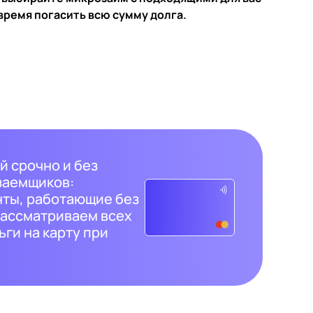
время погасить всю сумму долга.
й срочно и без
 заемщиков:
ты, работающие без
рассматриваем всех
ги на карту при