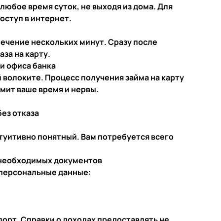
юбое время суток, не выходя из дома. Для
оступ в интернет.
ечение нескольких минут. Сразу после
за на карту.
и офиса банка
 волоките. Процесс получения займа на карту
мит ваше время и нервы.
без отказа
туитивно понятный. Вам потребуется всего
 необходимых документов
 персональные данные:
порт. Справки о доходах предоставлять не