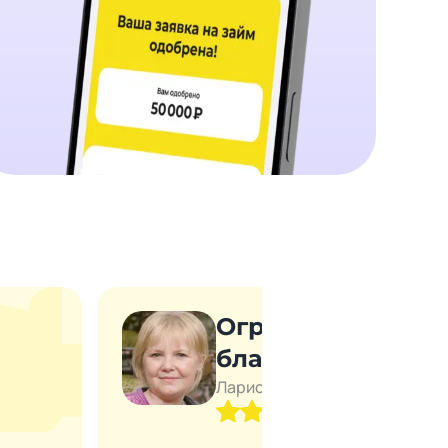
Огромная
благодарность!
Лариса