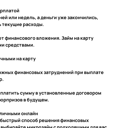
арплатой
ней или недель, а деньги уже закончились,
 текущие расходы.
 финансового вложения. Займ на карту
ми средствами.
чными на карту
ожных финансовых затруднений при выплате
р.
ыплатить сумму в установленные договором
сюрпризов в будущем.
аличными онлайн
и быстрый способ решения финансовых
 выбирайте микрозайм с подходящими для вас