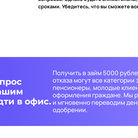
сроками. Убедитесь, что вы сможете во
Получить в займ 5000 рубле
отказа могут все категории
опрос
пенсионеры, молодые клиен
нашим
оформления граждане. Мы 
ти в офис.
и мгновенно переводим день
одобрении.