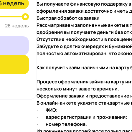
6 недель
Вы получаете финансовую поддержку в л
оформления заявки достаточно иметь д
Быстрая обработка заявки
Рассматриваем заполненные анкеты в т
26 недель
одобрения вы получаете деньги без отка
Отсутствие необходимости в посещени
Забудьте о долгих очередях и бумажной
полностью автоматизирован, что эконо
Как получить займ наличными на карту 
Процесс оформления займа на карту ин
несколько минут вашего времени.
Оформление заявки и предоставление
В онлайн-анкете укажите стандартные
· ФИО;
· адрес регистрации и проживания;
· номер телефона.
Из документов потребуется только пас